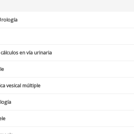
Urología
 cálculos en vía urinaria
le
a vesical múltiple
logía
ele